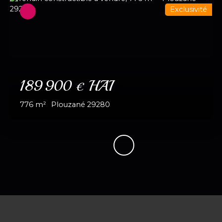
Exclusivité
189 900
HAI
€
776
m²
Plouzané 29280