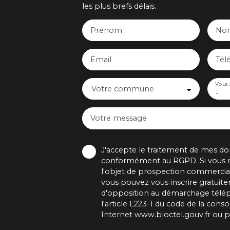
les plus brefs délais.
Prénom
No
Email
Tél
Vous 
Votre commune
-
Votre message
J'accepte le traitement de mes d
conformément au RGPD. Si vous ne
l'objet de prospection commercial
vous pouvez vous inscrire gratuitem
d'opposition au démarchage télé
l'article L223-1 du code de la cons
Internet www.bloctel.gouv.fr ou pa