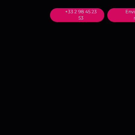
+33 2 98 45 23
Env
53