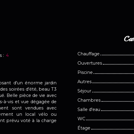
Car
Chauffage
s
:
4
Ouvertures
Piscine
Autres
osant d'un énorme jardin
 des soirées d'été, beau T3
Séjour
é. Belle pièce de vie avec
Chambres
is-à-vis et vue dégagée de
ement sont vendues avec
Salle d'eau
ement un local vélo ou
WC
nt prévu voté à la charge
Étage