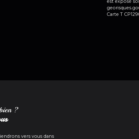
est exposé son
georisques.gou
Carte T CP12
 bien ?
ous
viendrons vers vous dans