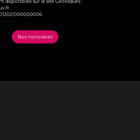
t disponibles sur le site Géorisques :
v.fr.
9012021000000006
Nos honoraires