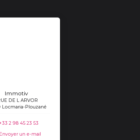
Immotiv
RUE DE L ARVOR
 Locmaria-Plouzané
+33 2 98 45 23 53
Envoyer un e-mail