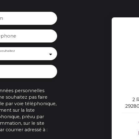
m
éphone
souhaitez
onnées personnelles
 souhaitez pas faire
2 
e par voie téléphonique,
29280
ent sur la liste
phonique, prévu par
ommation, sur le site
r courrier adressé à :