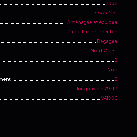
2006
En bon état
Aménagée et équipée
Partiellement meublé
Dégagée
Nord-Ouest
2
Non
iment
2
Plougonvelin 29217
VA1906