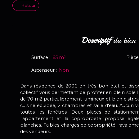
Retour
Descriptif
du bien
Surface
:
65
m²
Pièce
Ascenseur
:
Non
Dans résidence de 2006 en très bon état et disp
collectif vous permettant de profiter en plein soleil
de 70 m2 particulièrement lumineux et bien distribu
cuisine équipée, 2 chambres et salle d'eau. Aucun v
toutes les fenêtres. Deux places de stationn
l'appartement et la coproproété propose égal
planches. Faibles charges de copropriété, ravaleme
des vendeurs.