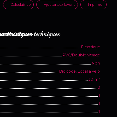
Calculatrice
Ajouter aux favoris
Imprimer
actéristiques
techniques
Electrique
PVC/Double vitrage
Non
Digicode, Local à vélo
30
m²
2
1
1
1