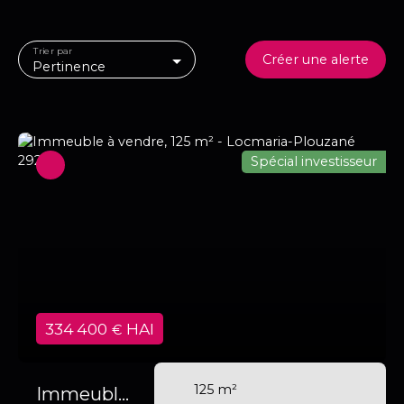
Trier par
Créer une alerte
Pertinence
Spécial investisseur
334 400
HAI
€
125
m²
Immeuble