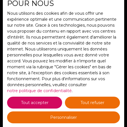
plateformes.
POUR NOUS
sa destination
Nom
d'origine ou apporter
Nous utilisons des cookies afin de vous offrir une
dans l'état un bon
expérience optimale et une communication pertinente
rapport locatif, un
Email
sur notre site. Grace à ces technologies, nous pouvons
rafraichissement serait
vous proposer du contenu en rapport avec vos centres
dans ce cas à prévoir
d'intérêt. Ils nous permettent également d'améliorer la
Type d'offre
bien que les
Vente
qualité de nos services et la convivialité de notre site
appartements aient
internet. Nous utiliserons uniquement les données
Type de bien
été régulièrement
personnelles pour lesquelles vous avez donné votre
Immeuble
entretenus.
accord. Vous pouvez les modifier à n'importe quel
moment via la rubrique ″Gérer les cookies″ en bas de
Localisation
notre site, à l'exception des cookies essentiels à son
fonctionnement. Pour plus d'informations sur vos
Budget max (€)
données personnelles, veuillez consulter
notre politique de confidentialité
.
Surface min (m²)
Tout accepter
Tout refuser
J'accepte le traitement de mes données
Personnaliser
personnelles conformément au RGPD. Si vous ne
souhaitez pas faire l'objet de prospection